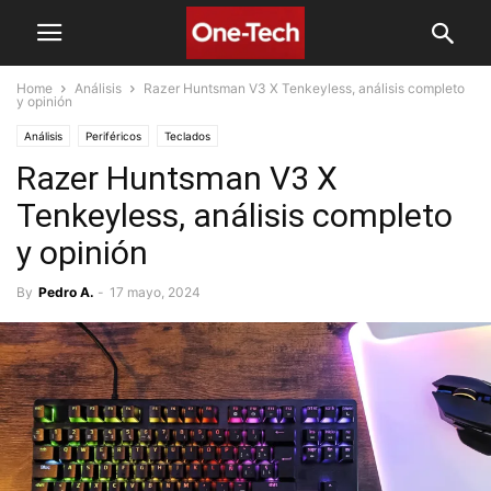
Home
Análisis
Razer Huntsman V3 X Tenkeyless, análisis completo
y opinión
Análisis
Periféricos
Teclados
Razer Huntsman V3 X
Tenkeyless, análisis completo
y opinión
By
Pedro A.
-
17 mayo, 2024