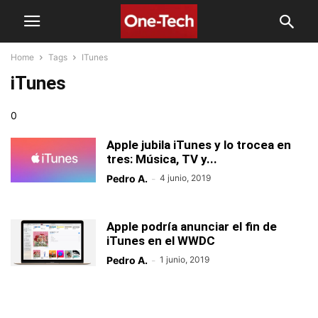
Home
Tags
ITunes
iTunes
0
Apple jubila iTunes y lo trocea en
tres: Música, TV y...
Pedro A.
-
4 junio, 2019
Apple podría anunciar el fin de
iTunes en el WWDC
Pedro A.
-
1 junio, 2019