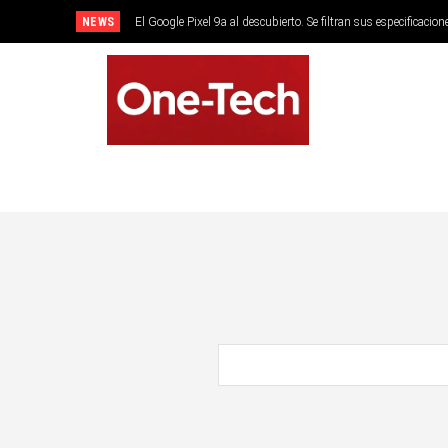
NEWS
El Google Pixel 9a al descubierto. Se filtran sus especificacion
SMARTPHONES