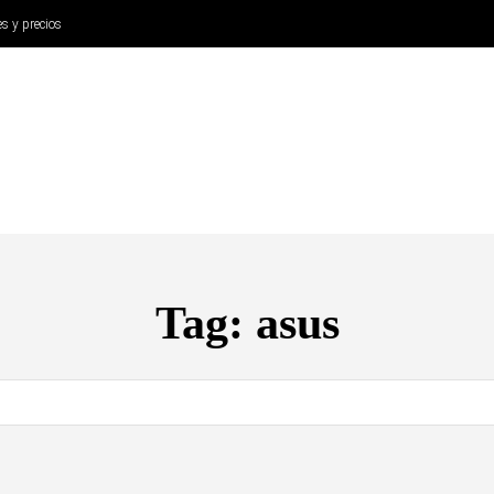
es y precios
ANÁLISIS
AURICULARES
CINE Y TELEVISIÓN
SISTEM
Tag:
asus