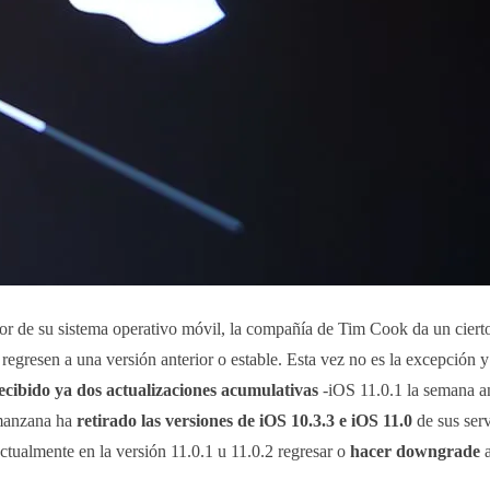
or de su sistema operativo móvil, la compañía de Tim Cook da un cierto
 regresen a una versión anterior o estable. Esta vez no es la excepción y
ecibido ya dos actualizaciones acumulativas
-iOS 11.0.1 la semana a
 manzana ha
retirado las versiones de iOS 10.3.3 e iOS 11.0
de sus ser
ctualmente en la versión 11.0.1 u 11.0.2 regresar o
hacer downgrade
a