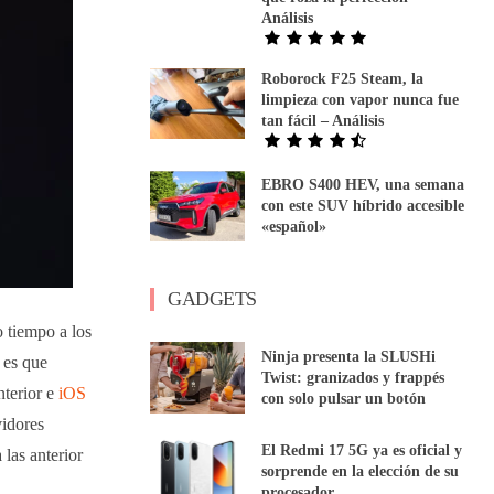
Análisis
Roborock F25 Steam, la
limpieza con vapor nunca fue
tan fácil – Análisis
EBRO S400 HEV, una semana
con este SUV híbrido accesible
«español»
GADGETS
 tiempo a los
Ninja presenta la SLUSHi
 es que
Twist: granizados y frappés
nterior e
iOS
con solo pulsar un botón
vidores
El Redmi 17 5G ya es oficial y
 las anterior
sorprende en la elección de su
procesador