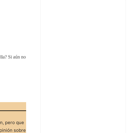
lla? Si aún no
ón, pero que
pinión sobre