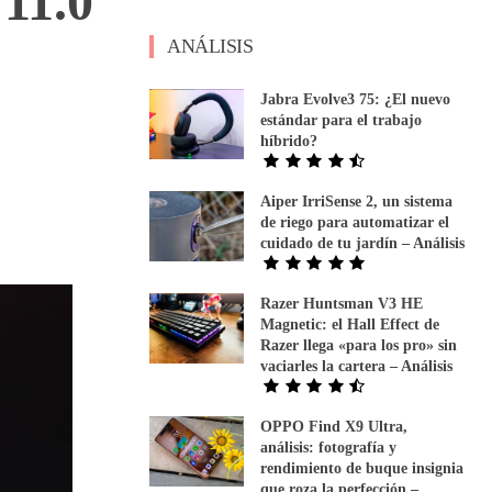
 11.0
ANÁLISIS
Jabra Evolve3 75: ¿El nuevo
estándar para el trabajo
híbrido?
Aiper IrriSense 2, un sistema
de riego para automatizar el
cuidado de tu jardín – Análisis
Razer Huntsman V3 HE
Magnetic: el Hall Effect de
Razer llega «para los pro» sin
vaciarles la cartera – Análisis
OPPO Find X9 Ultra,
análisis: fotografía y
rendimiento de buque insignia
que roza la perfección –