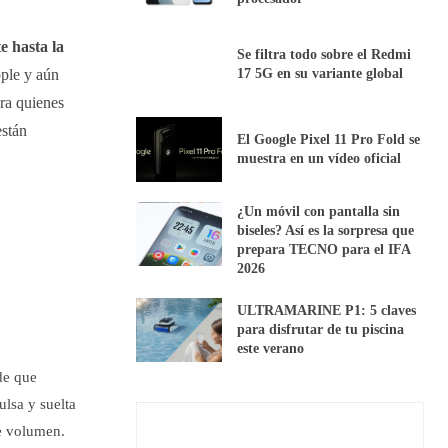
 hasta la
Se filtra todo sobre el Redmi
pple y aún
17 5G en su variante global
ara quienes
están
El Google Pixel 11 Pro Fold se
muestra en un vídeo oficial
¿Un móvil con pantalla sin
biseles? Así es la sorpresa que
prepara TECNO para el IFA
2026
ULTRAMARINE P1: 5 claves
para disfrutar de tu piscina
este verano
de que
lsa y suelta
e volumen.