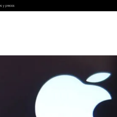
es y precios
ANÁLISIS
AURICULARES
CINE Y TELEVISIÓN
SISTEM