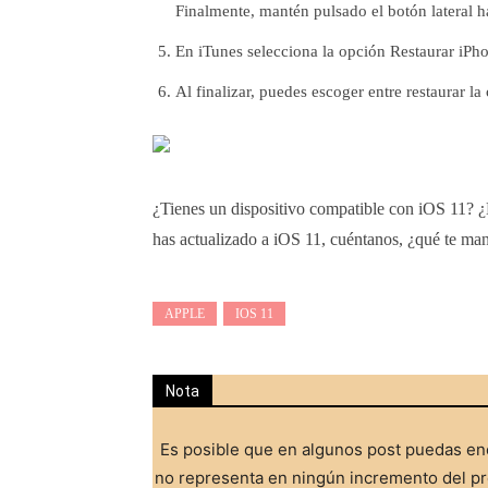
Finalmente, mantén pulsado el botón lateral h
En iTunes selecciona la opción Restaurar iPhon
Al finalizar, puedes escoger entre restaurar l
¿Tienes un dispositivo compatible con iOS 11? ¿L
has actualizado a iOS 11, cuéntanos, ¿qué te ma
APPLE
IOS 11
Nota
Es posible que en algunos post puedas enc
no representa en ningún incremento del pre