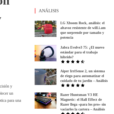
ón
ANÁLISIS
y
LG Xboom Rock, análisis: el
altavoz resistente de will.i.am
que sorprende por tamaño y
potencia
Jabra Evolve3 75: ¿El nuevo
estándar para el trabajo
híbrido?
Aiper IrriSense 2, un sistema
de riego para automatizar el
cuidado de tu jardín – Análisis
cisión y
blecer un
Razer Huntsman V3 HE
Magnetic: el Hall Effect de
tica para una
Razer llega «para los pro» sin
vaciarles la cartera – Análisis