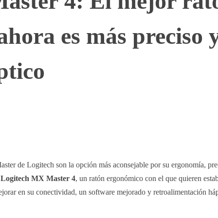
aster 4: El mejor rat
 ahora es más preciso 
ptico
WhatsApp
Telegram
Linkedin
aster de Logitech son la opción más aconsejable por su ergonomía, pre
o
Logitech MX Master 4
, un ratón ergonómico con el que quieren esta
jorar en su conectividad, un software mejorado y retroalimentación háp