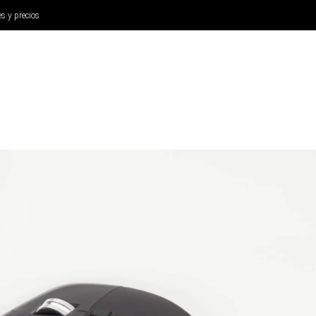
es y precios
ANÁLISIS
AURICULARES
CINE Y TELEVISIÓN
SISTEM