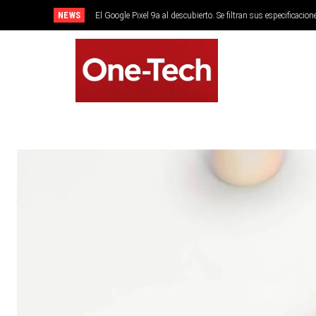
NEWS
El Google Pixel 9a al descubierto. Se filtran sus especificacion
SMARTPHONES