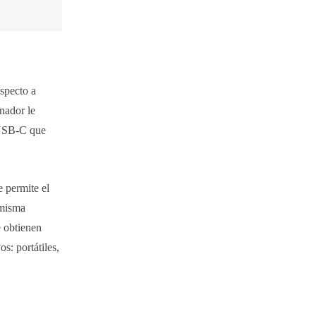
specto a
enador le
 USB-C que
 permite el
 misma
 obtienen
s: portátiles,