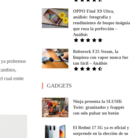
OPPO Find X9 Ultra,
análisis: fotografía y
rendimiento de buque insignia
que roza la perfección –
Análisis
Roborock F25 Steam, la
limpieza con vapor nunca fue
 ya probemos
tan fácil – Análisis
 cambios,
 el cual emite
GADGETS
Ninja presenta la SLUSHi
Twist: granizados y frappés
con solo pulsar un botón
El Redmi 17 5G ya es oficial y
sorprende en la elección de su