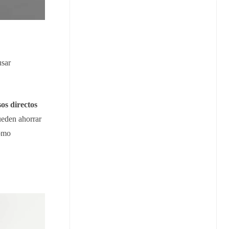
usar
sos directos
ueden ahorrar
como