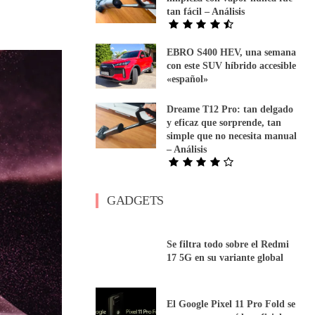
tan fácil – Análisis
EBRO S400 HEV, una semana
con este SUV híbrido accesible
«español»
Dreame T12 Pro: tan delgado
y eficaz que sorprende, tan
simple que no necesita manual
– Análisis
GADGETS
Se filtra todo sobre el Redmi
17 5G en su variante global
El Google Pixel 11 Pro Fold se