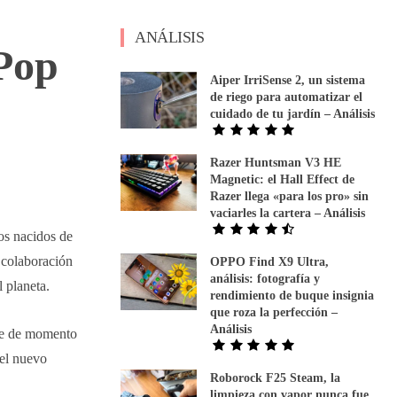
ANÁLISIS
-Pop
Aiper IrriSense 2, un sistema
de riego para automatizar el
cuidado de tu jardín – Análisis
Razer Huntsman V3 HE
Magnetic: el Hall Effect de
Razer llega «para los pro» sin
vaciarles la cartera – Análisis
tos nacidos de
 colaboración
OPPO Find X9 Ultra,
análisis: fotografía y
 planeta.
rendimiento de buque insignia
que roza la perfección –
Análisis
que de momento
del nuevo
Roborock F25 Steam, la
limpieza con vapor nunca fue