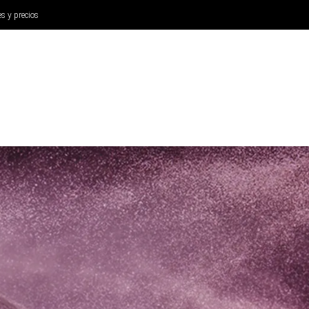
es y precios
ANÁLISIS
AURICULARES
CINE Y TELEVISIÓN
SISTEM