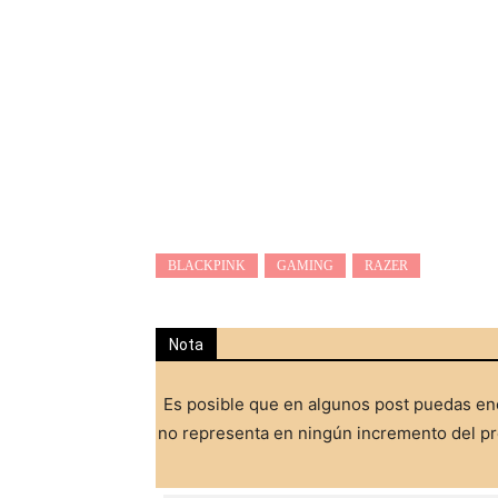
BLACKPINK
GAMING
RAZER
Nota
Es posible que en algunos post puedas enc
no representa en ningún incremento del pre