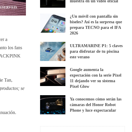
muestra en un vídeo oficial
¿Un móvil con pantalla sin
biseles? Así es la sorpresa que
prepara TECNO para el IFA
2026
er a
ULTRAMARINE P1: 5 claves
nto los fans
para disfrutar de tu piscina
e BLACKPINK
este verano
Google aumenta la
expectación con la serie Pixel
ie Tan,
11 dejando ver su sistema
Pixel Glow
productos; se
Ya conocemos cómo serán las
cámaras del Honor Robot
Phone y luce expectacular
inuación.