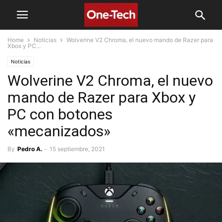
Home
Noticias
Wolverine V2 Chroma, el nuevo mando de Razer para
Xbox y PC...
Noticias
Wolverine V2 Chroma, el nuevo
mando de Razer para Xbox y
PC con botones
«mecanizados»
By
Pedro A.
-
15 septiembre, 2021