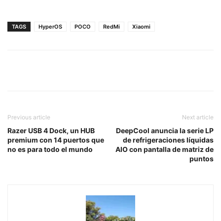
TAGS
HyperOS
POCO
RedMi
Xiaomi
Previous article
Next article
Razer USB 4 Dock, un HUB
DeepCool anuncia la serie LP
premium con 14 puertos que
de refrigeraciones líquidas
no es para todo el mundo
AIO con pantalla de matriz de
puntos