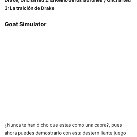
Drake
,
Uncharted 2: El Reino de los ladrones
y
Uncharted
3: La traición de Drake
.
Goat Simulator
¿Nunca te han dicho que estas como una cabra?, pues
ahora puedes demostrarlo con esta desternillante juego