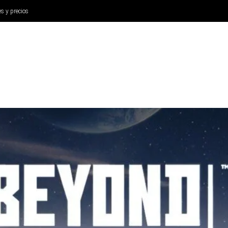
es y precios
ANÁLISIS
AURICULARES
CINE Y TELEVISIÓN
SISTEM