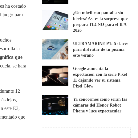
les ha costado
¿Un móvil con pantalla sin
l juego para
biseles? Así es la sorpresa que
prepara TECNO para el IFA
2026
muchos
ULTRAMARINE P1: 5 claves
sarrolla la
para disfrutar de tu piscina
este verano
ignifica que
cuela, se hará
Google aumenta la
expectación con la serie Pixel
11 dejando ver su sistema
Pixel Glow
durante 12
ás lejos,
Ya conocemos cómo serán las
cámaras del Honor Robot
n este E3,
Phone y luce expectacular
comentado que