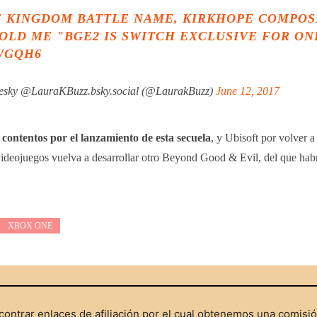
 KINGDOM BATTLE NAME, KIRKHOPE COMPOS
TOLD ME "BGE2 IS SWITCH EXCLUSIVE FOR ON
AWGQH6
uesky @LauraKBuzz.bsky.social (@LaurakBuzz)
June 12, 2017
contentos por el lanzamiento de esta secuela
, y Ubisoft por volver a
videojuegos vuelva a desarrollar otro Beyond Good & Evil, del que habr
XBOX ONE
ontrar enlaces de afiliación por el cual obtenemos una comisi