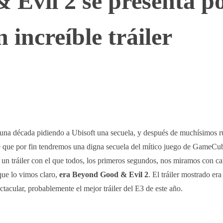
Evil 2 se presenta p
 increíble tráiler
WhatsApp
Telegram
Linkedin
na década pidiendo a Ubisoft una secuela, y después de muchísimos r
e que por fin tendremos una digna secuela del mítico juego de GameCub
 un tráiler con el que todos, los primeros segundos, nos miramos con ca
que lo vimos claro,
era Beyond Good & Evil 2
. El tráiler mostrado er
tacular, probablemente el mejor tráiler del E3 de este año.