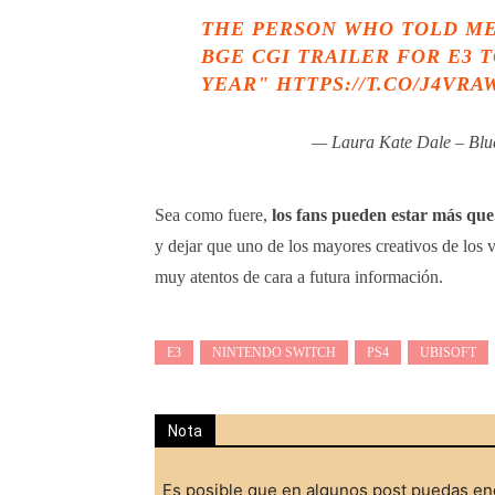
THE PERSON WHO TOLD ME
BGE CGI TRAILER FOR E3 
YEAR"
HTTPS://T.CO/J4VR
— Laura Kate Dale – Bl
Sea como fuere,
los fans pueden estar más que 
y dejar que uno de los mayores creativos de los 
muy atentos de cara a futura información.
E3
NINTENDO SWITCH
PS4
UBISOFT
Nota
Es posible que en algunos post puedas enc