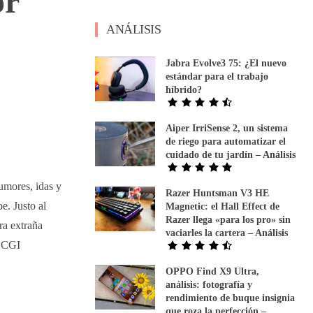
or
ANÁLISIS
Jabra Evolve3 75: ¿El nuevo
estándar para el trabajo
híbrido?
Aiper IrriSense 2, un sistema
de riego para automatizar el
cuidado de tu jardín – Análisis
umores, idas y
Razer Huntsman V3 HE
e. Justo al
Magnetic: el Hall Effect de
Razer llega «para los pro» sin
ra extraña
vaciarles la cartera – Análisis
a CGI
OPPO Find X9 Ultra,
análisis: fotografía y
rendimiento de buque insignia
que roza la perfección –