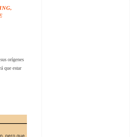
ING,
E
 sus orígenes
á que estar
ón, pero que