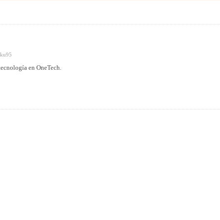
kku95
 tecnología en OneTech.