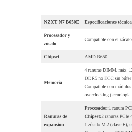
NZXT N7 B650E
Especificaciones técnica
Procesador y
Compatible con el zócal
zócalo
Chipset
AMD B650
4 ranuras DIMM, máx. 1
DDR5 no ECC sin búfer 
Memoria
Compatible con módulos 
overclocking (tecnolo
Procesador:
1 ranura PC
Ranuras de
Chipset:
2 ranuras PCIe
expansión
1 zócalo M.2 (clave E), 