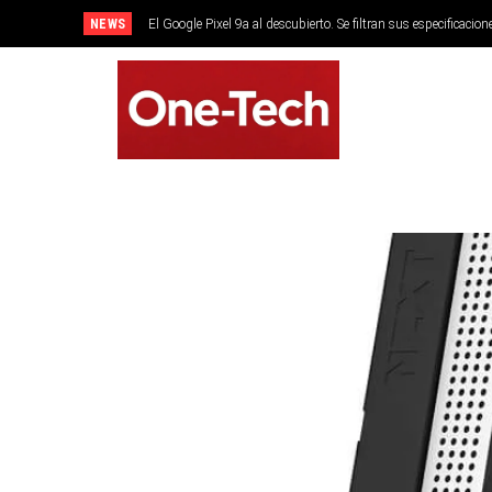
NEWS
El Google Pixel 9a al descubierto. Se filtran sus especificacion
SMARTPHONES