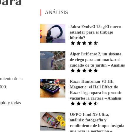
para
ANÁLISIS
Jabra Evolve3 75: ¿El nuevo
estándar para el trabajo
híbrido?
Aiper IrriSense 2, un sistema
de riego para automatizar el
cuidado de tu jardín – Análisis
miento de la
Razer Huntsman V3 HE
000.
Magnetic: el Hall Effect de
Razer llega «para los pro» sin
vaciarles la cartera – Análisis
mpio y todas
OPPO Find X9 Ultra,
análisis: fotografía y
rendimiento de buque insignia
que roza la perfección –