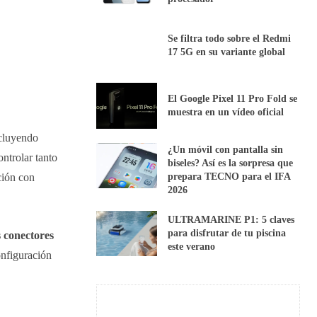
Se filtra todo sobre el Redmi
17 5G en su variante global
El Google Pixel 11 Pro Fold se
muestra en un vídeo oficial
ncluyendo
¿Un móvil con pantalla sin
ntrolar tanto
biseles? Así es la sorpresa que
prepara TECNO para el IFA
ción con
2026
ULTRAMARINE P1: 5 claves
para disfrutar de tu piscina
s conectores
este verano
onfiguración