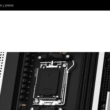
es y precios
ANÁLISIS
AURICULARES
CINE Y TELEVISIÓN
SISTEM