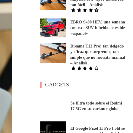
tan fácil – Análisis
EBRO S400 HEV, una semana
con este SUV híbrido accesible
«español»
Dreame T12 Pro: tan delgado
y eficaz que sorprende, tan
simple que no necesita manual
– Análisis
GADGETS
Se filtra todo sobre el Redmi
17 5G en su variante global
El Google Pixel 11 Pro Fold se