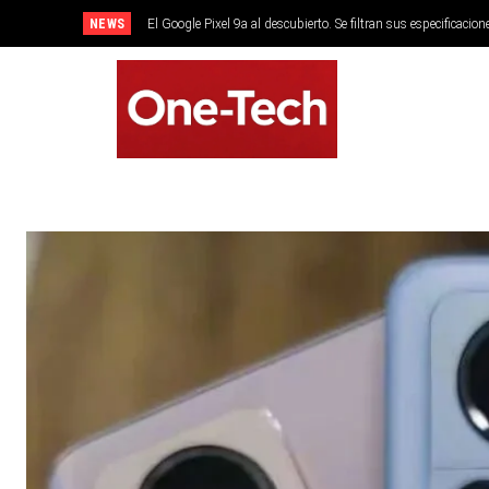
NEWS
El Google Pixel 9a al descubierto. Se filtran sus especificacion
SMARTPHONES