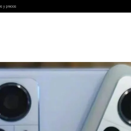
es y precios
ANÁLISIS
AURICULARES
CINE Y TELEVISIÓN
SISTEM