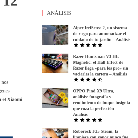
 12
ANÁLISIS
Aiper IrriSense 2, un sistema
de riego para automatizar el
cuidado de tu jardín – Análisis
Razer Huntsman V3 HE
Magnetic: el Hall Effect de
Razer llega «para los pro» sin
vaciarles la cartera – Análisis
e nos
genes
OPPO Find X9 Ultra,
análisis: fotografía y
 el Xiaomi
rendimiento de buque insignia
que roza la perfección –
Análisis
Roborock F25 Steam, la
limpieza con vapor nunca fue