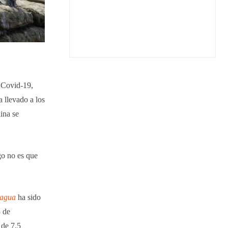
l Covid-19,
 llevado a los
ina se
go no es que
 agua
ha sido
8 de
 de 7.5