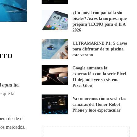
¿Un móvil con pantalla sin
biseles? Así es la sorpresa que
prepara TECNO para el IFA
2026
ULTRAMARINE P1: 5 claves
para disfrutar de tu piscina
ITO
este verano
Google aumenta la
expectación con la serie Pixel
11 dejando ver su sistema
el agua
ha
Pixel Glow
e que la
Ya conocemos cómo serán las
cámaras del Honor Robot
Phone y luce expectacular
era desde el
los mercados.