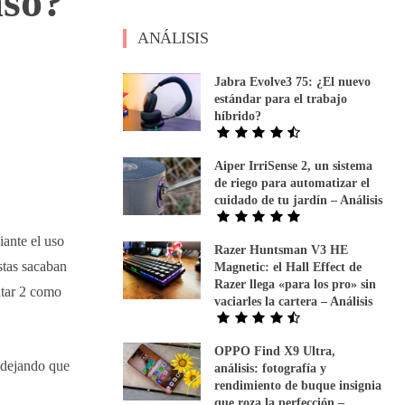
aso?
ANÁLISIS
Jabra Evolve3 75: ¿El nuevo
estándar para el trabajo
híbrido?
Aiper IrriSense 2, un sistema
de riego para automatizar el
cuidado de tu jardín – Análisis
ante el uso
Razer Huntsman V3 HE
stas sacaban
Magnetic: el Hall Effect de
Razer llega «para los pro» sin
atar 2 como
vaciarles la cartera – Análisis
OPPO Find X9 Ultra,
, dejando que
análisis: fotografía y
rendimiento de buque insignia
que roza la perfección –