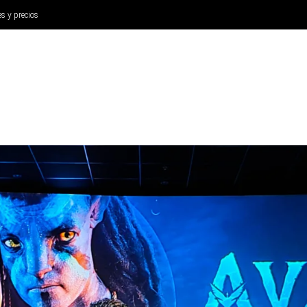
es y precios
ANÁLISIS
AURICULARES
CINE Y TELEVISIÓN
SISTEM