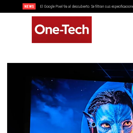
NEWS
El Google Pixel 9a al descubierto. Se filtran sus especificacion
SMARTPHONES