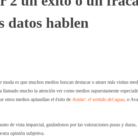
r 2 un éxito o un frac
s datos hablen
WhatsApp
Telegram
Linkedin
r moda es que muchos medios buscan destacar o atraer más visitas medi
e ha llamado mucho la atención ver como medios supuestamente especiali
que otros medios aplaudían el éxito de
Avatar: el sentido del agua
, o Av
unto de vista imparcial, guiándonos por las valoraciones puras y duras
estra opinión subjetiva.