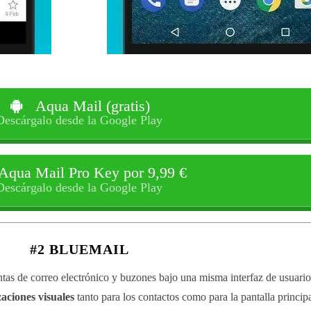
Aqua Mail (gratis)
Descárgalo desde la Google Play
Aqua Mail Pro Key por 9,99 €
Descárgalo desde la Google Play
#2 BLUEMAIL
ntas de correo electrónico y buzones bajo una misma interfaz de usuario
aciones visuales
tanto para los contactos como para la pantalla princip