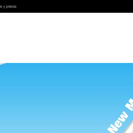
es y precios
ANÁLISIS
AURICULARES
CINE Y TELEVISIÓN
SISTEM