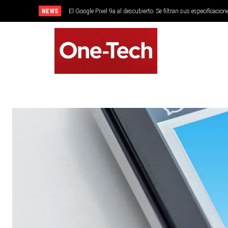
NEWS
El Google Pixel 9a al descubierto. Se filtran sus especificacion
SMARTPHONES