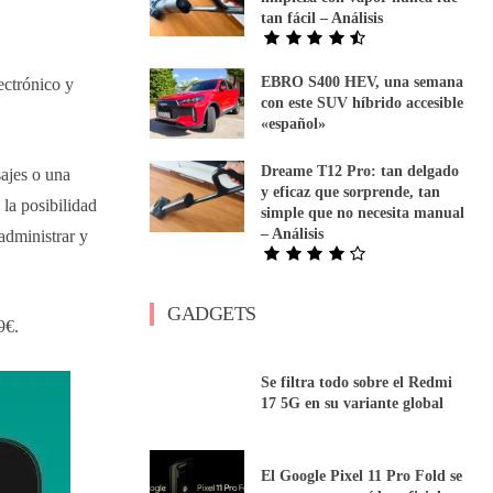
tan fácil – Análisis
EBRO S400 HEV, una semana
ectrónico y
con este SUV híbrido accesible
«español»
Dreame T12 Pro: tan delgado
ajes o una
y eficaz que sorprende, tan
 la posibilidad
simple que no necesita manual
– Análisis
administrar y
GADGETS
9€.
Se filtra todo sobre el Redmi
17 5G en su variante global
El Google Pixel 11 Pro Fold se