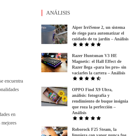
ANÁLISIS
Aiper IrriSense 2, un sistema
de riego para automatizar el
cuidado de tu jardín – Análisis
Razer Huntsman V3 HE
Magnetic: el Hall Effect de
Razer llega «para los pro» sin
vaciarles la cartera – Análisis
 se encuentra
onalidades
OPPO Find X9 Ultra,
análisis: fotografía y
rendimiento de buque insignia
que roza la perfección –
Análisis
edades en
s mejores
Roborock F25 Steam, la
limpieza con vapor nunca fue