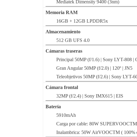
Mediatek Dimensity 9400 (3nm)
Memoria RAM
16GB + 12GB LPDDR5x
Almacenamiento
512 GB UFS 4.0
Cámaras traseras
Principal 50MP (f/1.6) | Sony LYT-808 | O
Gran Angular 50MP (f/2.0) | 120º | JN5
Teleobjetivos 50MP (f/2.6) | Sony LYT-6
Cámara frontal
32MP (f/2.4) | Sony IMX615 | EIS
Batería
5910mAh
Carga por cable: 80W SUPERVOOCTM 
Inalambrica: 50W AirVOOCTM ( 100% 