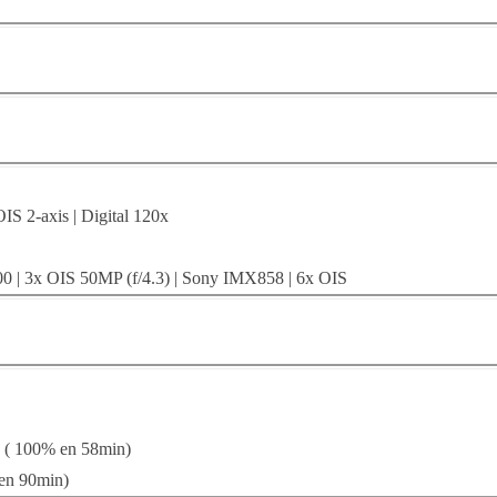
IS 2-axis | Digital 120x
00 | 3x OIS 50MP (f/4.3) | Sony IMX858 | 6x OIS
( 100% en 58min)
en 90min)