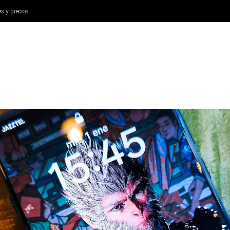
es y precios
ANÁLISIS
AURICULARES
CINE Y TELEVISIÓN
SISTEM