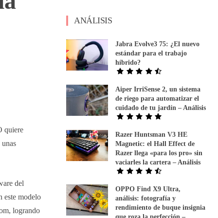
la
ANÁLISIS
Jabra Evolve3 75: ¿El nuevo
estándar para el trabajo
híbrido?
Aiper IrriSense 2, un sistema
de riego para automatizar el
cuidado de tu jardín – Análisis
O quiere
Razer Huntsman V3 HE
n unas
Magnetic: el Hall Effect de
Razer llega «para los pro» sin
vaciarles la cartera – Análisis
ware del
OPPO Find X9 Ultra,
n este modelo
análisis: fotografía y
rendimiento de buque insignia
oom, logrando
que roza la perfección –