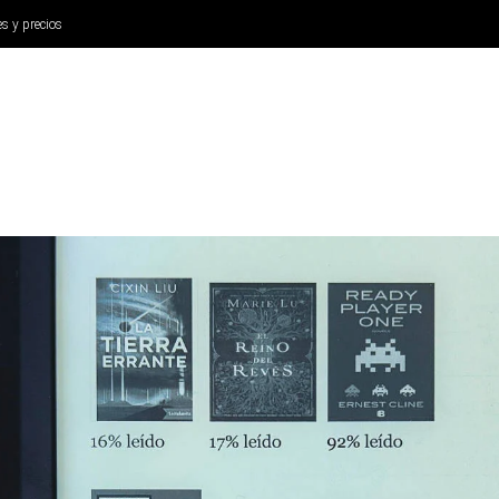
es y precios
ANÁLISIS
AURICULARES
CINE Y TELEVISIÓN
SISTEM