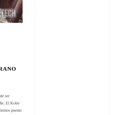
ERANO
de ser
añe. El Kobo
e hemos puesto