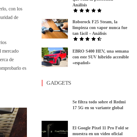
Análisis
rlo, con los
curidad de
Roborock F25 Steam, la
limpieza con vapor nunca fue
tan fácil – Análisis
rios
el mercado
EBRO S400 HEV, una semana
con este SUV híbrido accesible
erca de
«español»
comprobarlo es
GADGETS
Se filtra todo sobre el Redmi
17 5G en su variante global
El Google Pixel 11 Pro Fold se
muestra en un vídeo oficial