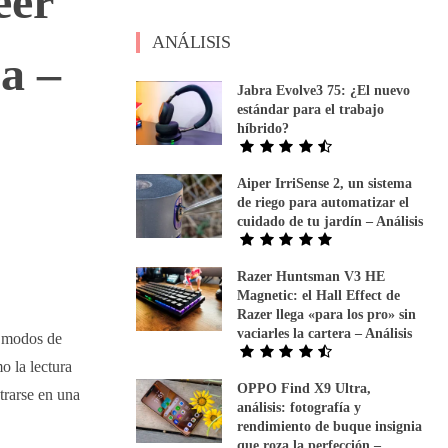
eer
ANÁLISIS
ua –
Jabra Evolve3 75: ¿El nuevo
estándar para el trabajo
híbrido?
Aiper IrriSense 2, un sistema
de riego para automatizar el
cuidado de tu jardín – Análisis
Razer Huntsman V3 HE
Magnetic: el Hall Effect de
Razer llega «para los pro» sin
vaciarles la cartera – Análisis
s modos de
o la lectura
OPPO Find X9 Ultra,
trarse en una
análisis: fotografía y
rendimiento de buque insignia
que roza la perfección –