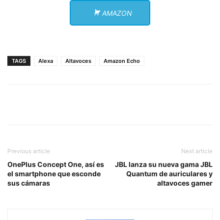
AMAZON
TAGS
Alexa
Altavoces
Amazon Echo
Previous article
Next article
OnePlus Concept One, así es
JBL lanza su nueva gama JBL
el smartphone que esconde
Quantum de auriculares y
sus cámaras
altavoces gamer