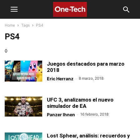
Home
Tags
PS4
PS4
0
Juegos destacados para marzo
2018
Eric Herranz
-
8 marzo, 2018
UFC 3, analizamos el nuevo
simulador de EA
Panzer Ihnen
-
16 febrero, 2018
Lost Sphear, análisis: recuerdos y