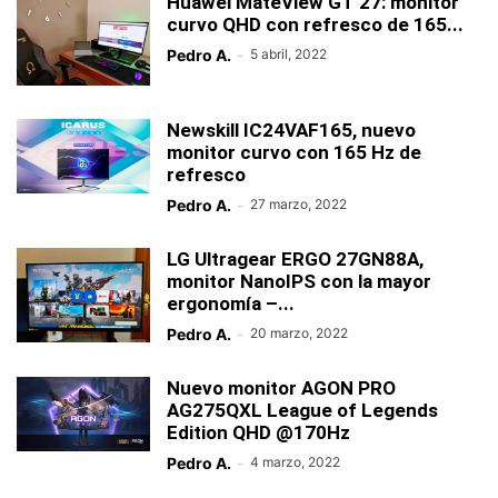
Huawei MateView GT 27: monitor
curvo QHD con refresco de 165...
Pedro A.
-
5 abril, 2022
Newskill IC24VAF165, nuevo
monitor curvo con 165 Hz de
refresco
Pedro A.
-
27 marzo, 2022
LG Ultragear ERGO 27GN88A,
monitor NanoIPS con la mayor
ergonomía –...
Pedro A.
-
20 marzo, 2022
Nuevo monitor AGON PRO
AG275QXL League of Legends
Edition QHD @170Hz
Pedro A.
-
4 marzo, 2022