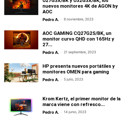
U27G3X/BK y U32G3X/BK, los
nuevos monitores 4K de AGON by
AOC
Pedro A.
-
6 noviembre, 2023
AOC GAMING CQ27G2S/BK, un
monitor curvo QHD con 165Hz y
27...
Pedro A.
-
21 septiembre, 2023
HP presenta nuevos portátiles y
monitores OMEN para gaming
Pedro A.
-
5 julio, 2023
Krom Kertz, el primer monitor de la
marca viene con refresco...
Pedro A.
-
14 junio, 2023