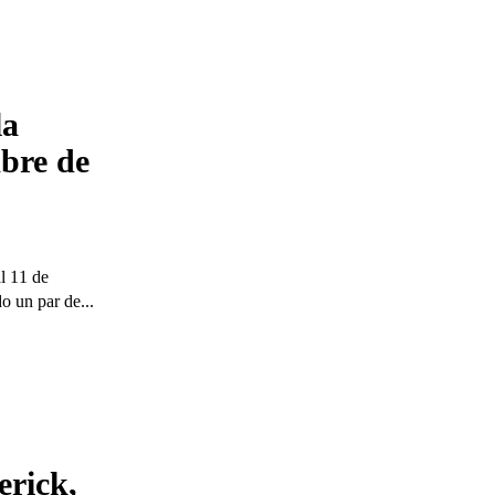
la
mbre de
l 11 de
o un par de...
rick,