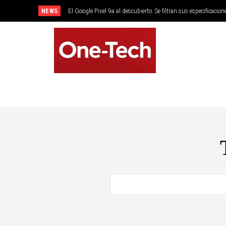
NEWS
El Google Pixel 9a al descubierto. Se filtran sus especificacion
SMARTPHONES