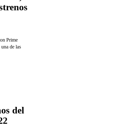
strenos
zon Prime
 una de las
nos del
22