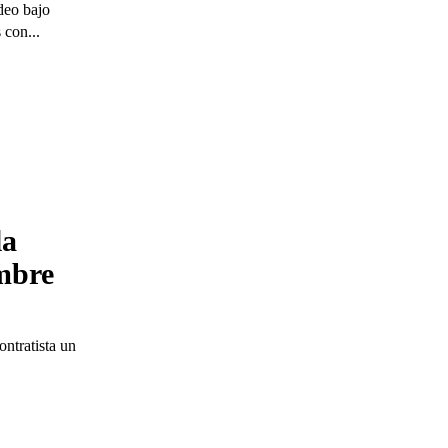
ideo bajo
 con...
la
mbre
ontratista un