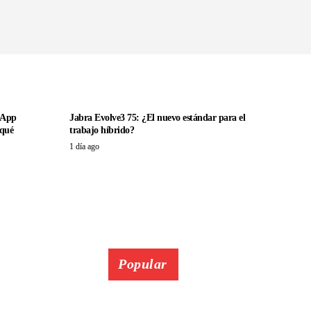
sApp
Jabra Evolve3 75: ¿El nuevo estándar para el
 qué
trabajo híbrido?
1 día ago
Popular