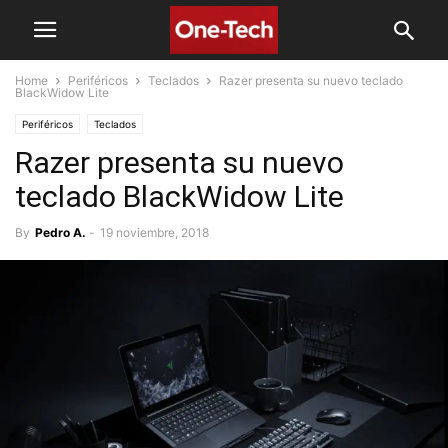
Home
Periféricos
Teclados
Razer presenta su nuevo teclado
BlackWidow Lite
Periféricos
Teclados
Razer presenta su nuevo
teclado BlackWidow Lite
By
Pedro A.
-
19 noviembre, 2018