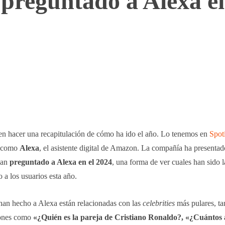
preguntado a Alexa e
WhatsApp
Telegram
Linkedin
len hacer una recapitulación de cómo ha ido el año. Lo tenemos en
Spot
os como
Alexa
, el asistente digital de Amazon. La compañía ha presentado
han
preguntado a Alexa en el 2024
, una forma de ver cuales han sido l
a los usuarios esta año.
han hecho a Alexa están relacionadas con las
celebrities
más pulares, ta
iones como
«¿Quién es la pareja de Cristiano Ronaldo?, «¿Cuántos 