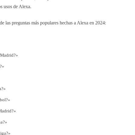
os usos de Alexa.
 de las preguntas más populares hechas a Alexa en 2024:
 Madrid?»
d?»
a?»
tbol?»
 Madrid?»
ña?»
liga?»