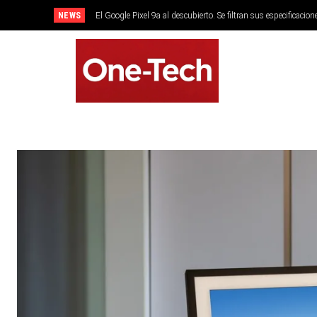
NEWS
El Google Pixel 9a al descubierto. Se filtran sus especificacion
SMARTPHONES