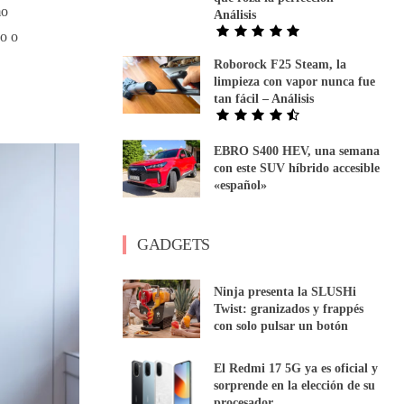
mo
Análisis
so o
Roborock F25 Steam, la
limpieza con vapor nunca fue
tan fácil – Análisis
EBRO S400 HEV, una semana
con este SUV híbrido accesible
«español»
GADGETS
Ninja presenta la SLUSHi
Twist: granizados y frappés
con solo pulsar un botón
El Redmi 17 5G ya es oficial y
sorprende en la elección de su
procesador