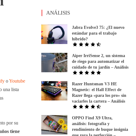
n
ANÁLISIS
Jabra Evolve3 75: ¿El nuevo
estándar para el trabajo
híbrido?
Aiper IrriSense 2, un sistema
de riego para automatizar el
cuidado de tu jardín – Análisis
ify
o
Youtube
Razer Huntsman V3 HE
 una lista
Magnetic: el Hall Effect de
Razer llega «para los pro» sin
as
vaciarles la cartera – Análisis
OPPO Find X9 Ultra,
nto por su
análisis: fotografía y
rendimiento de buque insignia
años tiene
que roza la perfección –