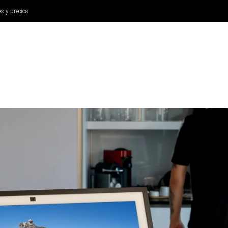
es y precios
ANÁLISIS
AURICULARES
CINE Y TELEVISIÓN
SISTEM