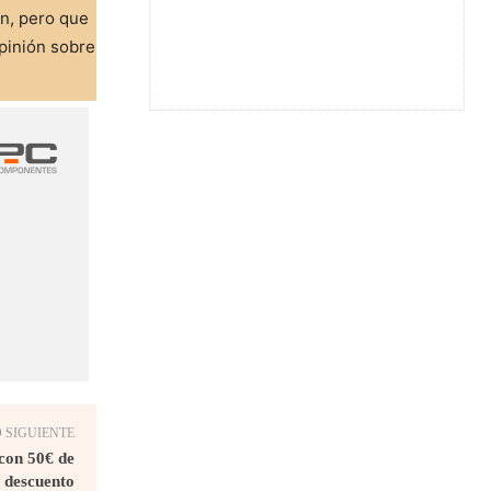
ón, pero que
pinión sobre
 SIGUIENTE
con 50€ de
descuento