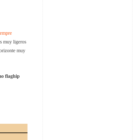
iempre
es muy ligeros
horizonte muy
o flaghip