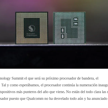
logy Summit el que será su próximo procesador de bandera, el
. Tal y como esperábamos, el procesador continúa la numeración inaug
ispositivos más punteros del año que viene
.
No están del todo clara las
ocesador puesto que Qualcomm no ha desvelado todo aún y ha anunciado