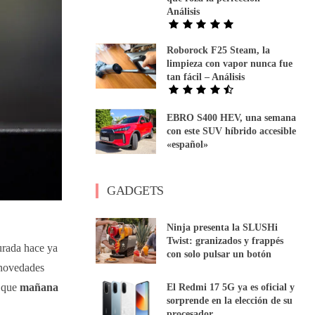
Análisis
Roborock F25 Steam, la
limpieza con vapor nunca fue
tan fácil – Análisis
EBRO S400 HEV, una semana
con este SUV híbrido accesible
«español»
GADGETS
Ninja presenta la SLUSHi
Twist: granizados y frappés
urada hace ya
con solo pulsar un botón
 novedades
 que
mañana
El Redmi 17 5G ya es oficial y
sorprende en la elección de su
procesador