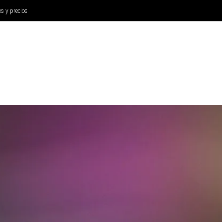
es y precios
ANÁLISIS
AURICULARES
CINE Y TELEVISIÓN
SISTEM