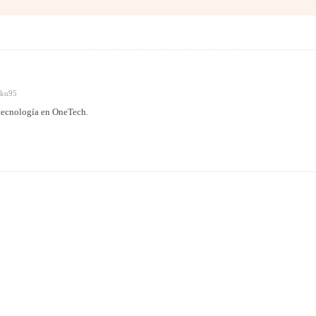
kku95
 tecnología en OneTech.