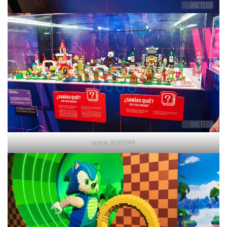
oplus_2097152