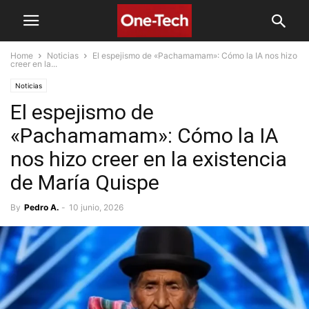
Home
Noticias
El espejismo de «Pachamamam»: Cómo la IA nos hizo
creer en la...
Noticias
El espejismo de
«Pachamamam»: Cómo la IA
nos hizo creer en la existencia
de María Quispe
By
Pedro A.
-
10 junio, 2026