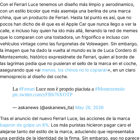
Con el Ferrari Luce tenemos un diseño más limpio y aerodinamico,
con un estilo bicolor que más asemeja una berlina de una marca
china, que un producto de Ferrari. Hasta tal punto es así, que no
pocos han dicho de él que es el Apple Car que nunca llego a ver la
calle, e incluso hay quien ha ido más allá, llenando la red de memes
que lo comparan con una tostadora, un frigorifico e incluso con
vehículos vintage como las furgonetas de Volswagen. Sin embargo,
la imagen que ha dado la vuelta al mundo es la de Luca Cordero di
Montezemolo, histórico expresidnete de Ferrari, quien al borde de
las lagrimas pedia que no pusieran el sello de la marca en el coche,
asegurando que «a
l menos, los chinos no lo copiarán
«, en un claro
menosprecio al diseño del coche.
La
#Ferrari
Luce non è proprio piaciuta a
#Montezemolo
pic.twitter.com/yFBb76XOTP
— askanews (@askanews_ita)
May 26, 2026
Tras el anuncio del nuevo Ferrari Luce, las acciones de la marca
bajaron de golpe un 8%
. Los más puristas hicieron pagar caro el
alejarse tanto del estilo de la marca, aduciendo que representaba
una perdida de la identidad de la firma. Sin embargo, eso no parece