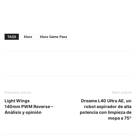
TAGS
Xbox
Xbox Game Pass
Previous article
Next article
Light Wings
Dreame L40 Ultra AE, un
140mm PWM Reverse –
robot aspirador de alta
Análisis y opinión
potencia con limpieza de
mopa a 75º