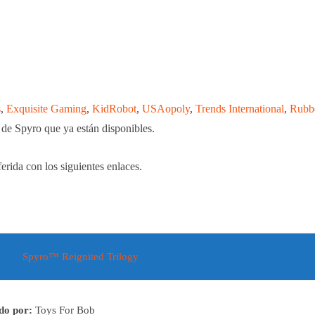
s
,
Exquisite Gaming
,
KidRobot
,
USAopoly
,
Trends International
,
Rubb
de Spyro que ya están disponibles.
erida con los siguientes enlaces.
Spyro™ Reignited Trilogy
do por:
Toys For Bob