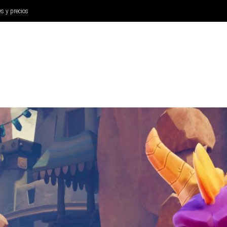
es y precios
ANÁLISIS
AURICULARES
CINE Y TELEVISIÓN
SISTEM