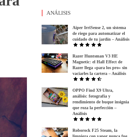
para
ANÁLISIS
Aiper IrriSense 2, un sistema
de riego para automatizar el
cuidado de tu jardín – Análisis
Razer Huntsman V3 HE
Magnetic: el Hall Effect de
Razer llega «para los pro» sin
vaciarles la cartera – Análisis
OPPO Find X9 Ultra,
análisis: fotografía y
rendimiento de buque insignia
que roza la perfección –
Análisis
Roborock F25 Steam, la
limpieza con vapor nunca fue