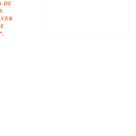
S DE
A
LVER
SE
”.