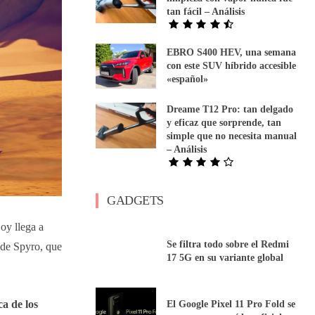
tan fácil – Análisis
EBRO S400 HEV, una semana
con este SUV híbrido accesible
«español»
Dreame T12 Pro: tan delgado
y eficaz que sorprende, tan
simple que no necesita manual
– Análisis
GADGETS
oy llega a
Se filtra todo sobre el Redmi
 de Spyro, que
17 5G en su variante global
a de los
El Google Pixel 11 Pro Fold se