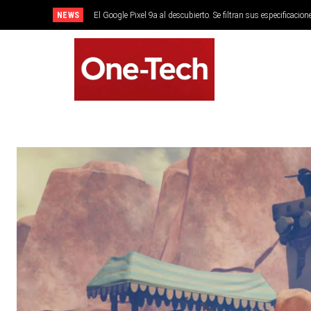
NEWS
El Google Pixel 9a al descubierto. Se filtran sus especificacion
SMARTPHONES