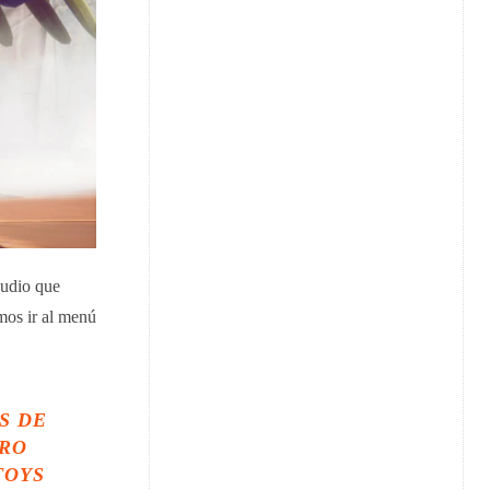
audio que
mos ir al menú
S DE
YRO
TOYS