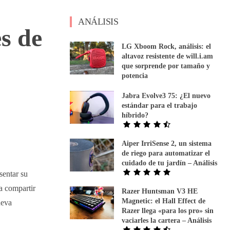
ANÁLISIS
s de
LG Xboom Rock, análisis: el
altavoz resistente de will.i.am
que sorprende por tamaño y
potencia
Jabra Evolve3 75: ¿El nuevo
estándar para el trabajo
híbrido?
Aiper IrriSense 2, un sistema
de riego para automatizar el
cuidado de tu jardín – Análisis
sentar su
a compartir
Razer Huntsman V3 HE
Magnetic: el Hall Effect de
ueva
Razer llega «para los pro» sin
vaciarles la cartera – Análisis