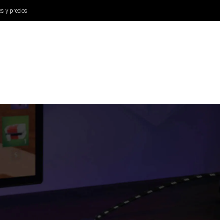
es y precios
ANÁLISIS
AURICULARES
CINE Y TELEVISIÓN
SISTEM