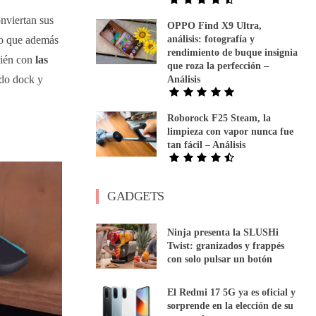
nviertan sus
OPPO Find X9 Ultra,
go que además
análisis: fotografía y
rendimiento de buque insignia
bién con
las
que roza la perfección –
do dock y
Análisis
Roborock F25 Steam, la
limpieza con vapor nunca fue
tan fácil – Análisis
GADGETS
Ninja presenta la SLUSHi
Twist: granizados y frappés
con solo pulsar un botón
El Redmi 17 5G ya es oficial y
sorprende en la elección de su