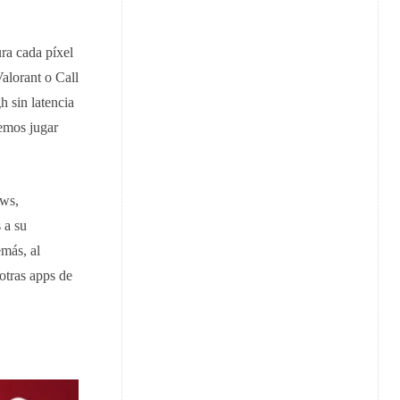
ra cada píxel
alorant o Call
h sin latencia
remos jugar
ows,
 a su
más, al
otras apps de