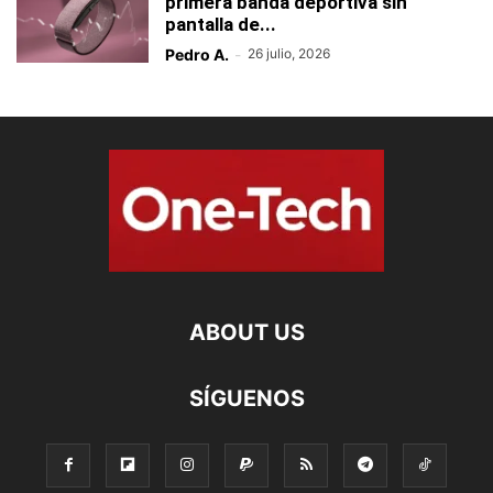
primera banda deportiva sin
pantalla de...
Pedro A.
-
26 julio, 2026
ABOUT US
SÍGUENOS