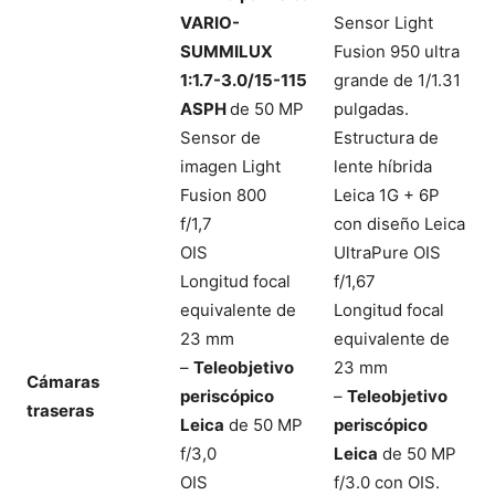
VARIO-
Sensor Light
SUMMILUX
Fusion 950 ultra
1:1.7-3.0/15-115
grande de 1/1.31
ASPH
de 50 MP
pulgadas.
Sensor de
Estructura de
imagen Light
lente híbrida
Fusion 800
Leica 1G + 6P
f/1,7
con diseño Leica
OIS
UltraPure OIS
Longitud focal
f/1,67
equivalente de
Longitud focal
23 mm
equivalente de
–
Teleobjetivo
23 mm
Cámaras
periscópico
–
Teleobjetivo
traseras
Leica
de 50 MP
periscópico
f/3,0
Leica
de 50 MP
OIS
f/3.0 con OIS.