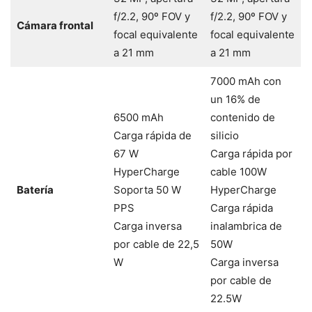
f/2.2, 90º FOV y
f/2.2, 90º FOV y
Cámara frontal
focal equivalente
focal equivalente
a 21 mm
a 21 mm
7000 mAh con
un 16% de
6500 mAh
contenido de
Carga rápida de
silicio
67 W
Carga rápida por
HyperCharge
cable 100W
Batería
Soporta 50 W
HyperCharge
PPS
Carga rápida
Carga inversa
inalambrica de
por cable de 22,5
50W
W
Carga inversa
por cable de
22.5W