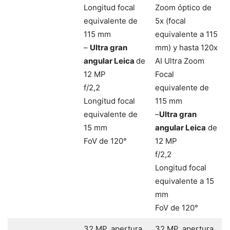
Longitud focal
Zoom óptico de
equivalente de
5x (focal
115 mm
equivalente a 115
–
Ultra gran
mm) y hasta 120x
angular Leica
de
AI Ultra Zoom
12 MP
Focal
f/2,2
equivalente de
Longitud focal
115 mm
equivalente de
–
Ultra gran
15 mm
angular Leica
de
FoV de 120°
12 MP
f/2,2
Longitud focal
equivalente a 15
mm
FoV de 120°
32 MP, apertura
32 MP, apertura