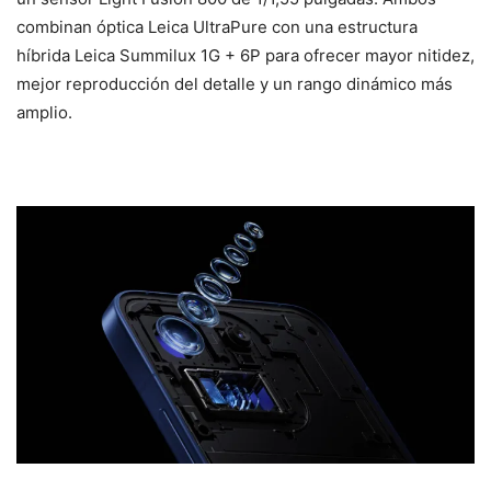
combinan óptica Leica UltraPure con una estructura
híbrida Leica Summilux 1G + 6P para ofrecer mayor nitidez,
mejor reproducción del detalle y un rango dinámico más
amplio.