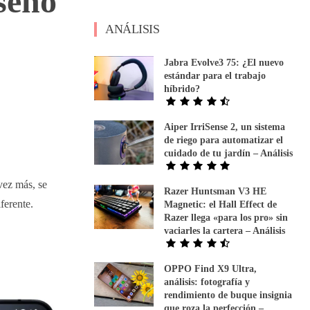
seño
ANÁLISIS
Jabra Evolve3 75: ¿El nuevo
estándar para el trabajo
híbrido?
Aiper IrriSense 2, un sistema
de riego para automatizar el
cuidado de tu jardín – Análisis
vez más, se
Razer Huntsman V3 HE
ferente.
Magnetic: el Hall Effect de
Razer llega «para los pro» sin
vaciarles la cartera – Análisis
OPPO Find X9 Ultra,
análisis: fotografía y
rendimiento de buque insignia
que roza la perfección –