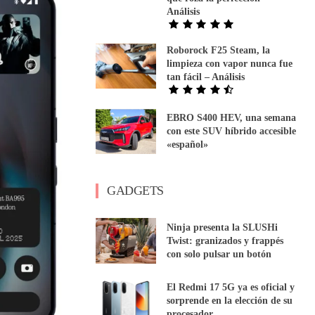
Análisis
Roborock F25 Steam, la
limpieza con vapor nunca fue
tan fácil – Análisis
EBRO S400 HEV, una semana
con este SUV híbrido accesible
«español»
GADGETS
Ninja presenta la SLUSHi
Twist: granizados y frappés
con solo pulsar un botón
El Redmi 17 5G ya es oficial y
sorprende en la elección de su
procesador