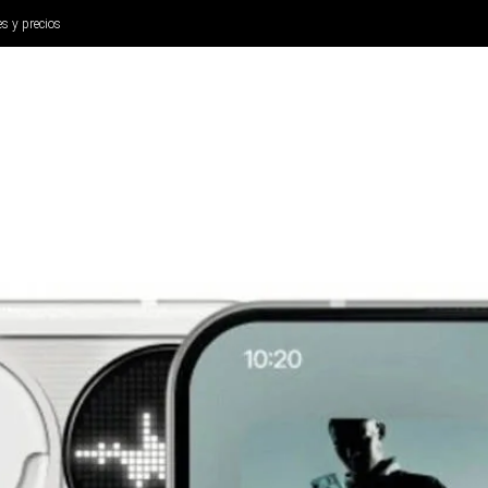
es y precios
ANÁLISIS
AURICULARES
CINE Y TELEVISIÓN
SISTEM