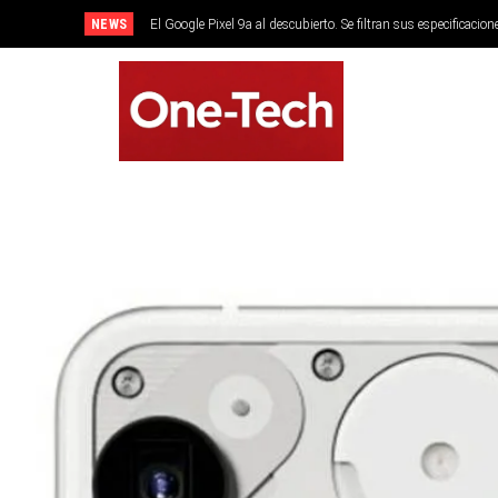
NEWS
El Google Pixel 9a al descubierto. Se filtran sus especificacion
SMARTPHONES