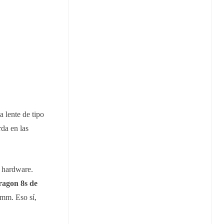
 lente de tipo
rda en las
n hardware.
agon 8s de
omm. Eso sí,