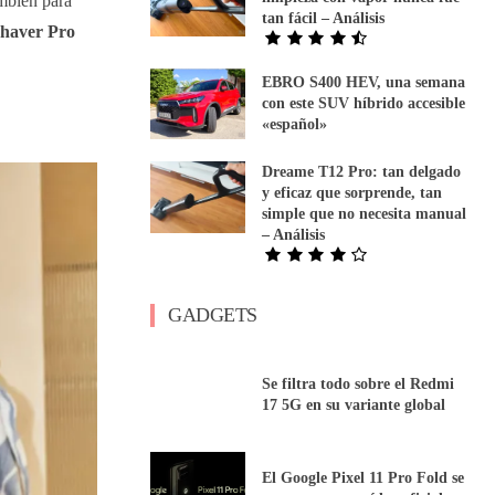
ambién para
tan fácil – Análisis
Shaver Pro
EBRO S400 HEV, una semana
con este SUV híbrido accesible
«español»
Dreame T12 Pro: tan delgado
y eficaz que sorprende, tan
simple que no necesita manual
– Análisis
GADGETS
Se filtra todo sobre el Redmi
17 5G en su variante global
El Google Pixel 11 Pro Fold se