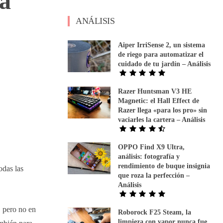
la
ANÁLISIS
Aiper IrriSense 2, un sistema
de riego para automatizar el
cuidado de tu jardín – Análisis
Razer Huntsman V3 HE
Magnetic: el Hall Effect de
Razer llega «para los pro» sin
vaciarles la cartera – Análisis
OPPO Find X9 Ultra,
análisis: fotografía y
rendimiento de buque insignia
odas las
que roza la perfección –
Análisis
, pero no en
Roborock F25 Steam, la
limpieza con vapor nunca fue