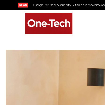
NEWS
El Google Pixel 9a al descubierto. Se filtran sus especificacion
SMARTPHONES