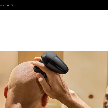
es y precios
ANÁLISIS
AURICULARES
CINE Y TELEVISIÓN
SISTEM