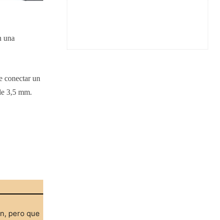
n una
e conectar un
 de 3,5 mm.
ón, pero que