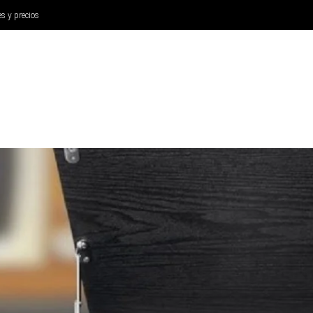
es y precios
ANÁLISIS
AURICULARES
CINE Y TELEVISIÓN
SISTEM