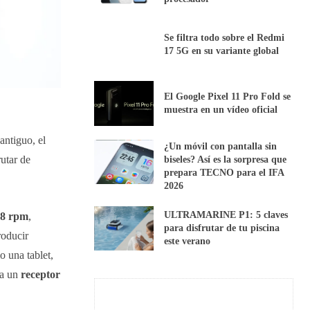
Se filtra todo sobre el Redmi
17 5G en su variante global
El Google Pixel 11 Pro Fold se
muestra en un vídeo oficial
antiguo, el
¿Un móvil con pantalla sin
utar de
biseles? Así es la sorpresa que
prepara TECNO para el IFA
2026
ULTRAMARINE P1: 5 claves
 78 rpm
,
para disfrutar de tu piscina
roducir
este verano
o una tablet,
 a un
receptor