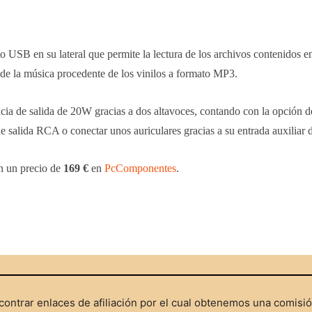
SB en su lateral que permite la lectura de los archivos contenidos e
l de la música procedente de los vinilos a formato MP3.
cia de salida de 20W gracias a dos altavoces, contando con la opción d
de salida RCA o conectar unos auriculares gracias a su entrada auxiliar
n un precio de
169 €
en
PcComponentes
.
ontrar enlaces de afiliación por el cual obtenemos una comisi