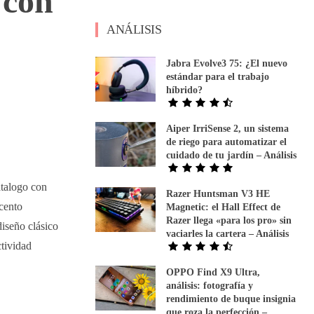
 con
ANÁLISIS
Jabra Evolve3 75: ¿El nuevo
estándar para el trabajo
híbrido?
Aiper IrriSense 2, un sistema
de riego para automatizar el
cuidado de tu jardín – Análisis
atalogo con
Razer Huntsman V3 HE
acento
Magnetic: el Hall Effect de
Razer llega «para los pro» sin
diseño clásico
vaciarles la cartera – Análisis
tividad
OPPO Find X9 Ultra,
análisis: fotografía y
rendimiento de buque insignia
que roza la perfección –