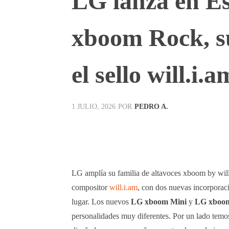
LG lanza en E
xboom Rock, su
el sello will.i.a
POR
PEDRO A.
1 JULIO, 2026
Facebook
X
Pinterest
LG amplía su familia de altavoces xboom by will.
compositor
will.i.am
, con dos nuevas incorporaci
lugar. Los nuevos
LG xboom Mini
y
LG xboo
personalidades muy diferentes. Por un lado temos