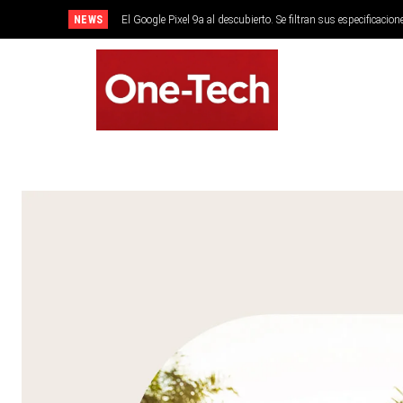
NEWS
El Google Pixel 9a al descubierto. Se filtran sus especificacion
SMARTPHONES