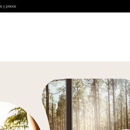
es y precios
ANÁLISIS
AURICULARES
CINE Y TELEVISIÓN
SISTEM