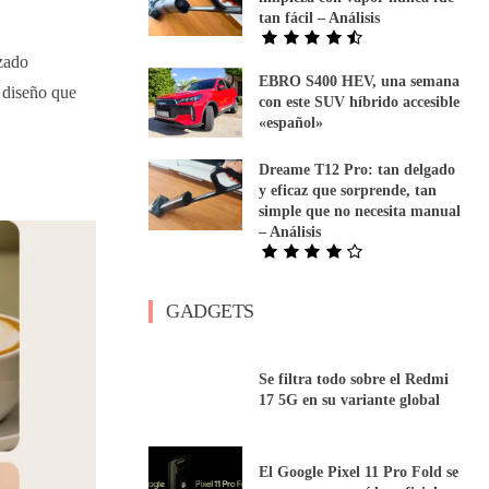
tan fácil – Análisis
izado
EBRO S400 HEV, una semana
n diseño que
con este SUV híbrido accesible
«español»
Dreame T12 Pro: tan delgado
y eficaz que sorprende, tan
simple que no necesita manual
– Análisis
GADGETS
Se filtra todo sobre el Redmi
17 5G en su variante global
El Google Pixel 11 Pro Fold se