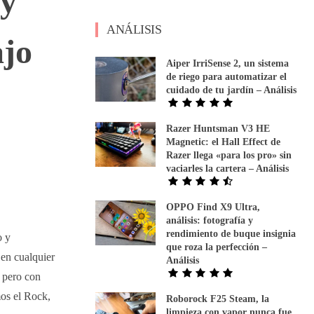
 y
ANÁLISIS
ajo
Aiper IrriSense 2, un sistema
de riego para automatizar el
cuidado de tu jardín – Análisis
Razer Huntsman V3 HE
Magnetic: el Hall Effect de
Razer llega «para los pro» sin
vaciarles la cartera – Análisis
OPPO Find X9 Ultra,
análisis: fotografía y
rendimiento de buque insignia
o y
que roza la perfección –
 en cualquier
Análisis
 pero con
mos el Rock,
Roborock F25 Steam, la
limpieza con vapor nunca fue