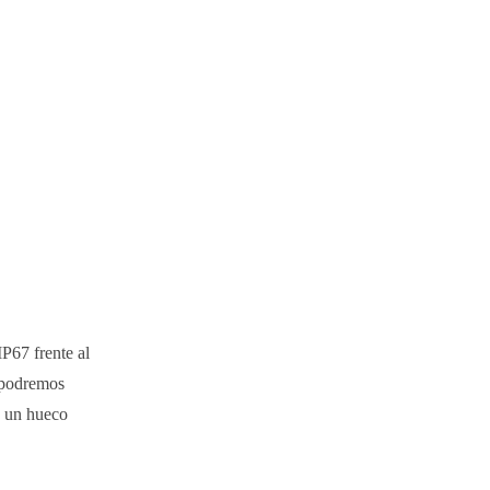
P67 frente al
 podremos
y un hueco