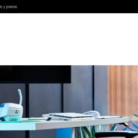
es y precios
ANÁLISIS
AURICULARES
CINE Y TELEVISIÓN
SISTEM