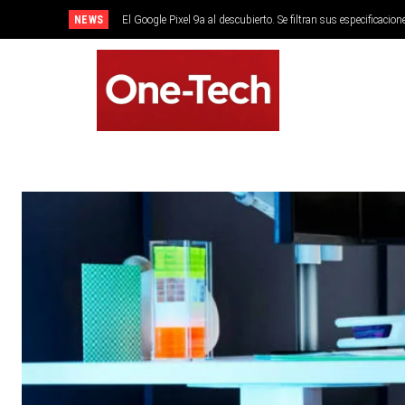
NEWS
El Google Pixel 9a al descubierto. Se filtran sus especificacion
SMARTPHONES