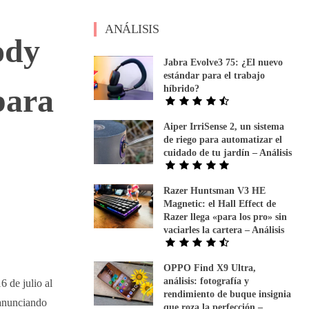
ANÁLISIS
ody
Jabra Evolve3 75: ¿El nuevo
estándar para el trabajo
para
híbrido?
Aiper IrriSense 2, un sistema
de riego para automatizar el
cuidado de tu jardín – Análisis
Razer Huntsman V3 HE
Magnetic: el Hall Effect de
Razer llega «para los pro» sin
vaciarles la cartera – Análisis
OPPO Find X9 Ultra,
análisis: fotografía y
 de julio al
rendimiento de buque insignia
nunciando
que roza la perfección –