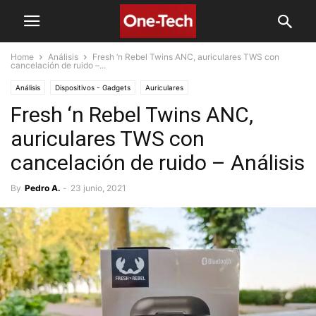
Home
Análisis
Fresh ‘n Rebel Twins ANC, auriculares TWS con
cancelación de ruido –...
Análisis
Dispositivos - Gadgets
Auriculares
Fresh ‘n Rebel Twins ANC,
auriculares TWS con
cancelación de ruido – Análisis
By
Pedro A.
-
23 junio, 2021