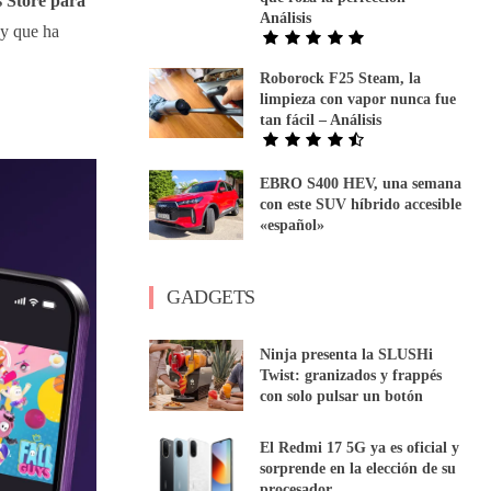
s Store para
Análisis
ey que ha
Roborock F25 Steam, la
limpieza con vapor nunca fue
tan fácil – Análisis
EBRO S400 HEV, una semana
con este SUV híbrido accesible
«español»
GADGETS
Ninja presenta la SLUSHi
Twist: granizados y frappés
con solo pulsar un botón
El Redmi 17 5G ya es oficial y
sorprende en la elección de su
procesador