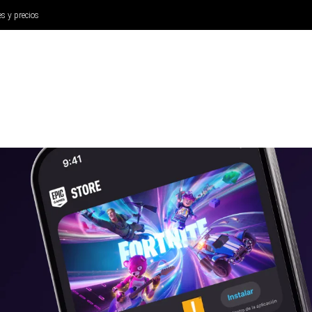
es y precios
ANÁLISIS
AURICULARES
CINE Y TELEVISIÓN
SISTEM