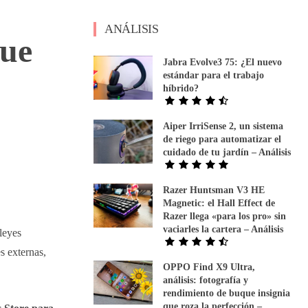
ANÁLISIS
que
Jabra Evolve3 75: ¿El nuevo
estándar para el trabajo
híbrido?
Aiper IrriSense 2, un sistema
de riego para automatizar el
cuidado de tu jardín – Análisis
Razer Huntsman V3 HE
Magnetic: el Hall Effect de
Razer llega «para los pro» sin
vaciarles la cartera – Análisis
leyes
s externas,
OPPO Find X9 Ultra,
análisis: fotografía y
rendimiento de buque insignia
que roza la perfección –