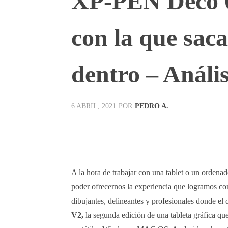
XP-PEN Deco 01
con la que saca
dentro – Anális
POR
PEDRO A.
6 ABRIL, 2021
Facebook
X
Pinterest
A la hora de trabajar con una tablet o un ordena
poder ofrecernos la experiencia que logramos con 
dibujantes, delineantes y profesionales donde e
V2,
la segunda edición de una tableta gráfica qu