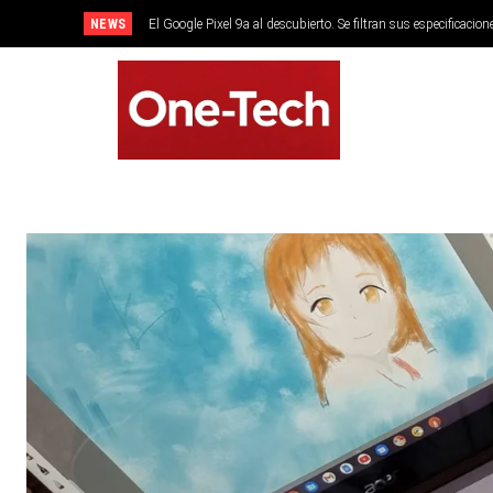
NEWS
El Google Pixel 9a al descubierto. Se filtran sus especificacion
SMARTPHONES