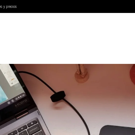
es y precios
ANÁLISIS
AURICULARES
CINE Y TELEVISIÓN
SISTEM