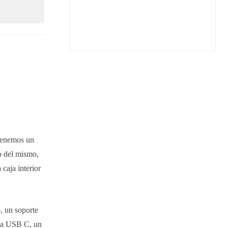
 tenemos un
to del mismo,
caja interior
o, un soporte
y a USB C, un