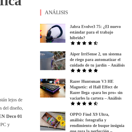
fica
ANÁLISIS
Jabra Evolve3 75: ¿El nuevo
estándar para el trabajo
híbrido?
Aiper IrriSense 2, un sistema
de riego para automatizar el
cuidado de tu jardín – Análisis
Razer Huntsman V3 HE
Magnetic: el Hall Effect de
Razer llega «para los pro» sin
vaciarles la cartera – Análisis
stán lejos de
s del diseño,
OPPO Find X9 Ultra,
N Deco 01
análisis: fotografía y
n PC y
rendimiento de buque insignia
que roza la perfección –