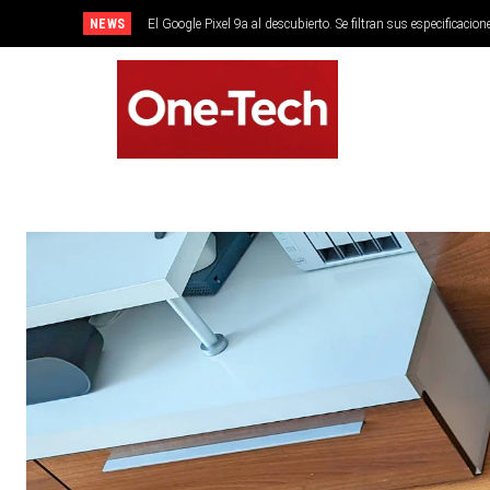
NEWS
El Google Pixel 9a al descubierto. Se filtran sus especificacion
SMARTPHONES