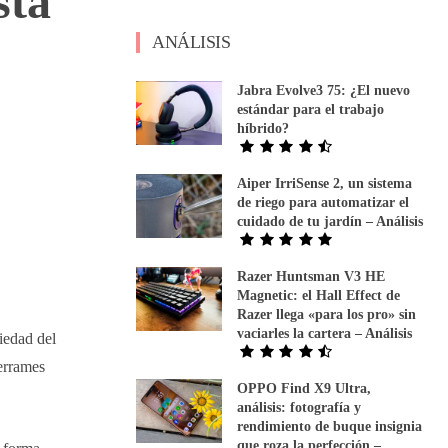
sta
ANÁLISIS
Jabra Evolve3 75: ¿El nuevo
estándar para el trabajo
híbrido?
Aiper IrriSense 2, un sistema
de riego para automatizar el
cuidado de tu jardín – Análisis
Razer Huntsman V3 HE
Magnetic: el Hall Effect de
Razer llega «para los pro» sin
vaciarles la cartera – Análisis
iedad del
errames
OPPO Find X9 Ultra,
análisis: fotografía y
rendimiento de buque insignia
que roza la perfección –