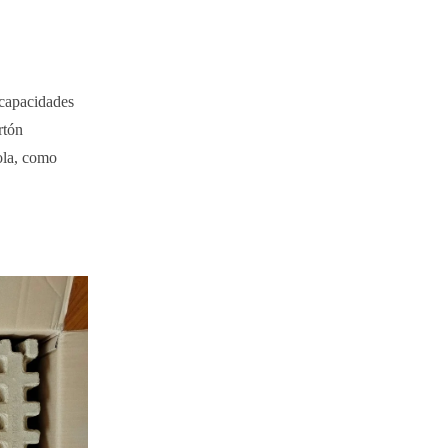
 capacidades
rtón
ola, como