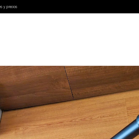
es y precios
ANÁLISIS
AURICULARES
CINE Y TELEVISIÓN
SISTEM