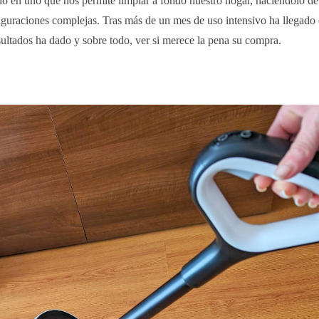
do en uno que nos permite limpiar a fondo nuestro hogar, haciéndolo d
nfiguraciones complejas. Tras más de un mes de uso intensivo ha llegad
sultados ha dado y sobre todo, ver si merece la pena su compra.