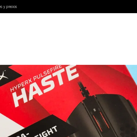
es y precios
ANÁLISIS
AURICULARES
CINE Y TELEVISIÓN
SISTEM