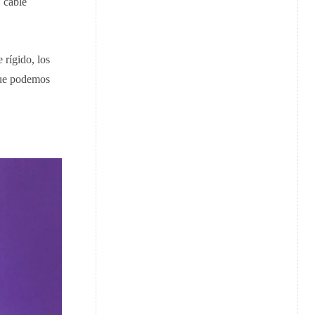
, cable
 rígido, los
 que podemos