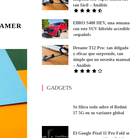
tan fácil – Análisis
EBRO S400 HEV, una semana
GAMER
con este SUV híbrido accesible
«español»
Dreame T12 Pro: tan delgado
y eficaz que sorprende, tan
simple que no necesita manual
– Análisis
GADGETS
Se filtra todo sobre el Redmi
17 5G en su variante global
El Google Pixel 11 Pro Fold se