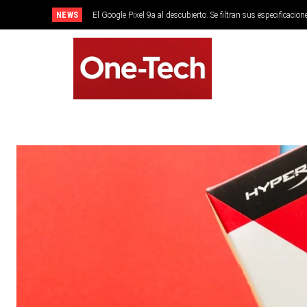
NEWS
El Google Pixel 9a al descubierto. Se filtran sus especificacion
SMARTPHONES