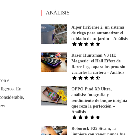
ANÁLISIS
Aiper IrriSense 2, un sistema
de riego para automatizar el
cuidado de tu jardín – Análisis
Razer Huntsman V3 HE
Magnetic: el Hall Effect de
Razer llega «para los pro» sin
vaciarles la cartera – Análisis
con el
 ligeros. En
OPPO Find X9 Ultra,
análisis: fotografía y
considerable,
rendimiento de buque insignia
iew.
que roza la perfección –
Análisis
Roborock F25 Steam, la
limpieza con vapor nunca fue