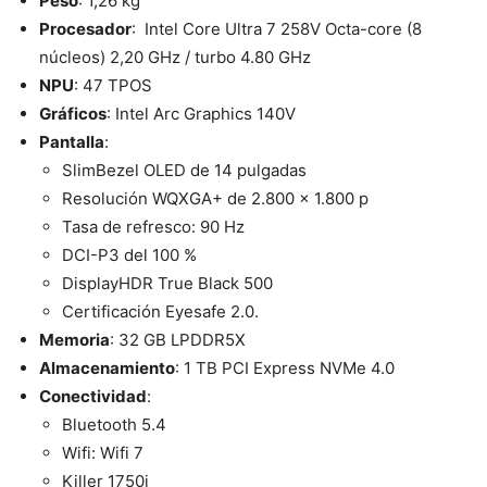
Peso
: 1,26 kg
Procesador
: Intel Core Ultra 7 258V Octa-core (8
núcleos) 2,20 GHz / turbo 4.80 GHz
NPU
: 47 TPOS
Gráficos
: Intel Arc Graphics 140V
Pantalla
:
SlimBezel OLED de 14 pulgadas
Resolución WQXGA+ de 2.800 x 1.800 p
Tasa de refresco: 90 Hz
DCI-P3 del 100 %
DisplayHDR True Black 500
Certificación Eyesafe 2.0.
Memoria
: 32 GB LPDDR5X
Almacenamiento
: 1 TB PCI Express NVMe 4.0
Conectividad
:
Bluetooth 5.4
Wifi: Wifi 7
Killer 1750i