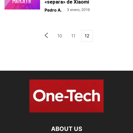
«separa» de Xiaomi
Pedro A.
-
3 enero, 2019
10
11
12
ABOUT US