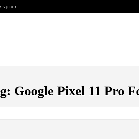
es y precios
ANÁLISIS
AURICULARES
CINE Y TELEVISIÓN
SISTEM
g:
Google Pixel 11 Pro F