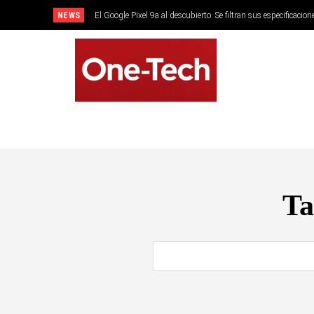
NEWS
El Google Pixel 9a al descubierto. Se filtran sus especificacion
SMARTPHONES
Ta