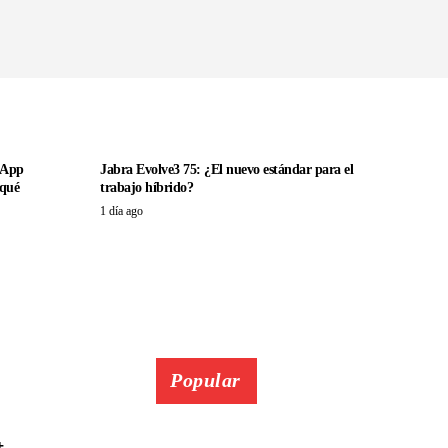
sApp
Jabra Evolve3 75: ¿El nuevo estándar para el
 qué
trabajo híbrido?
1 día ago
Popular