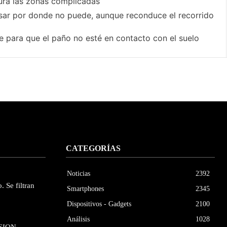
ura las zonas complicadas
ar por donde no puede, aunque reconduce el recorrido
e para que el paño no esté en contacto con el suelo
CATEGORÍAS
Noticias
2392
. Se filtran
Smartphones
2345
Dispositivos - Gadgets
2100
Análisis
1028
SION –