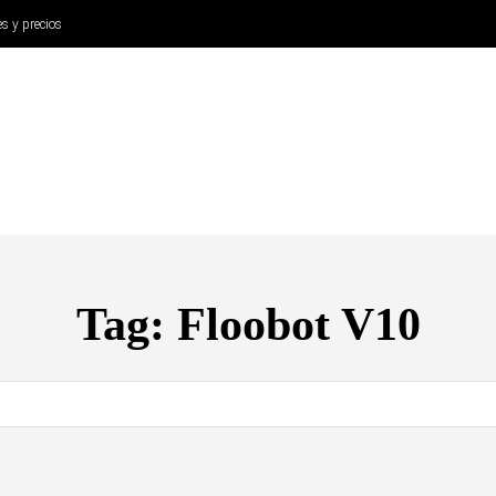
es y precios
ANÁLISIS
AURICULARES
CINE Y TELEVISIÓN
SISTEM
Tag:
Floobot V10