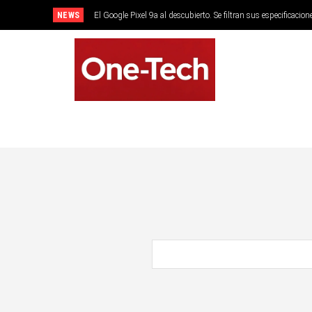
NEWS
El Google Pixel 9a al descubierto. Se filtran sus especificacion
SMARTPHONES