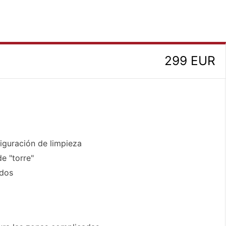
299 EUR
iguración de limpieza
de "torre"
idos