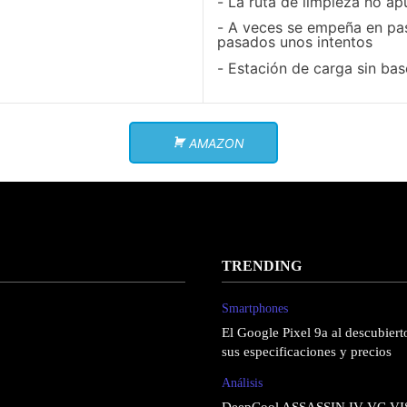
La ruta de limpieza no ap
A veces se empeña en pas
pasados unos intentos
Estación de carga sin bas
AMAZON
TRENDING
Smartphones
El Google Pixel 9a al descubierto
sus especificaciones y precios
Análisis
DeepCool ASSASSIN IV VC VI