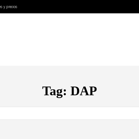
es y precios
ANÁLISIS
AURICULARES
CINE Y TELEVISIÓN
SISTEM
Tag:
DAP