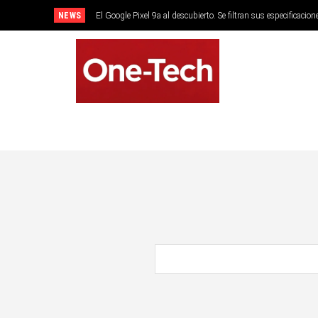
NEWS
El Google Pixel 9a al descubierto. Se filtran sus especificacion
SMARTPHONES