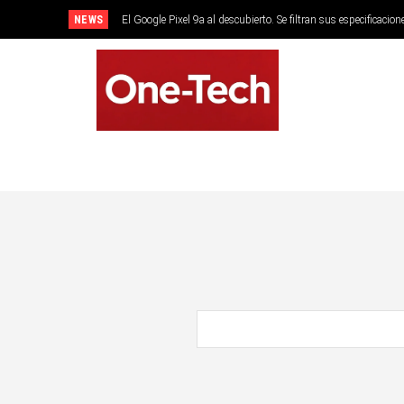
NEWS
El Google Pixel 9a al descubierto. Se filtran sus especificacion
SMARTPHONES