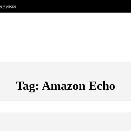
es y precios
ANÁLISIS
AURICULARES
CINE Y TELEVISIÓN
SISTEM
Tag:
Amazon Echo