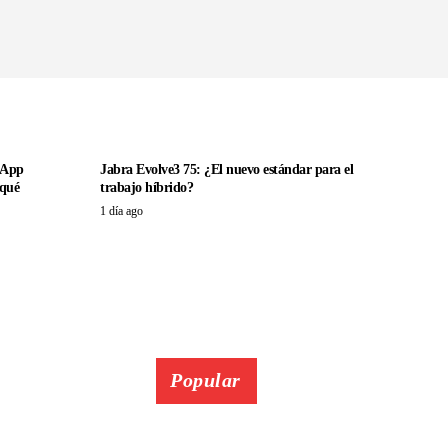
sApp
Jabra Evolve3 75: ¿El nuevo estándar para el
 qué
trabajo híbrido?
1 día ago
Popular