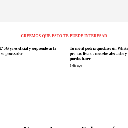
CREEMOS QUE ESTO TE PUEDE INTERESAR
7 5G ya es oficial y sorprende en la
Tu móvil podría quedarse sin What
e su procesador
pronto: lista de modelos afectados y
puedes hacer
o
1 día ago