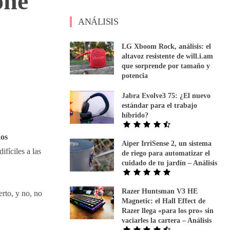
one
ANÁLISIS
LG Xboom Rock, análisis: el
altavoz resistente de will.i.am
que sorprende por tamaño y
potencia
Jabra Evolve3 75: ¿El nuevo
estándar para el trabajo
híbrido?
l
os
Aiper IrriSense 2, un sistema
fíciles a las
de riego para automatizar el
cuidado de tu jardín – Análisis
Razer Huntsman V3 HE
erto, y no, no
Magnetic: el Hall Effect de
Razer llega «para los pro» sin
vaciarles la cartera – Análisis