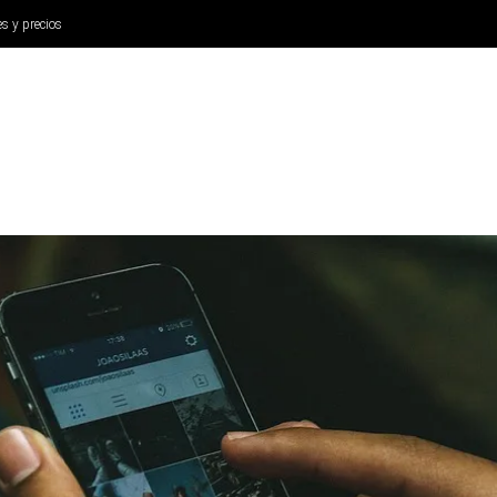
es y precios
ANÁLISIS
AURICULARES
CINE Y TELEVISIÓN
SISTEM