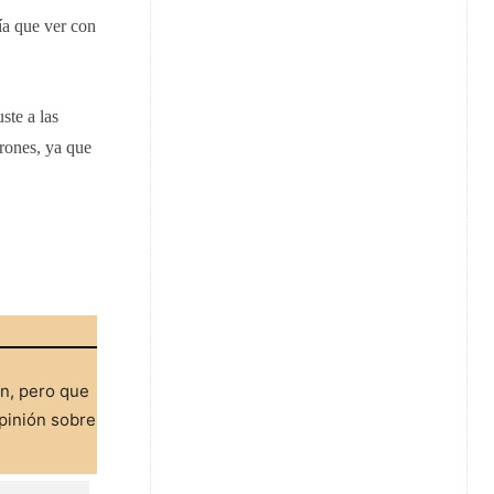
ía que ver con
ste a las
drones, ya que
ón, pero que
pinión sobre