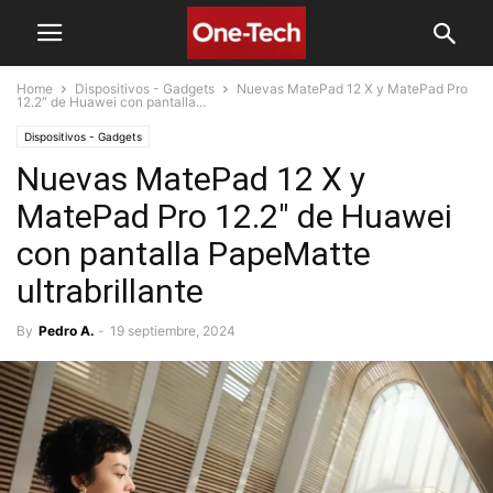
Home
Dispositivos - Gadgets
Nuevas MatePad 12 X y MatePad Pro
12.2″ de Huawei con pantalla...
Dispositivos - Gadgets
Nuevas MatePad 12 X y
MatePad Pro 12.2″ de Huawei
con pantalla PapeMatte
ultrabrillante
By
Pedro A.
-
19 septiembre, 2024